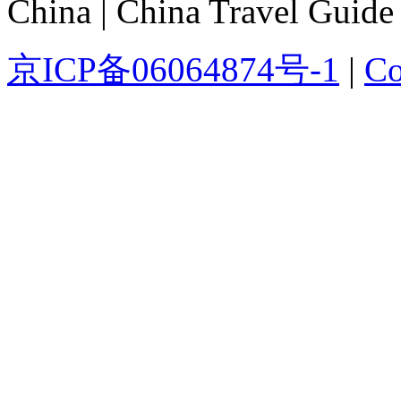
China | China Travel Guide
京ICP备06064874号-1
|
Co