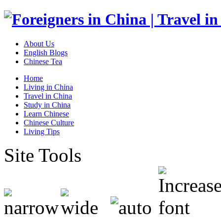
About Us
English Blogs
Chinese Tea
Home
Living in China
Travel in China
Study in China
Learn Chinese
Chinese Culture
Living Tips
Site Tools