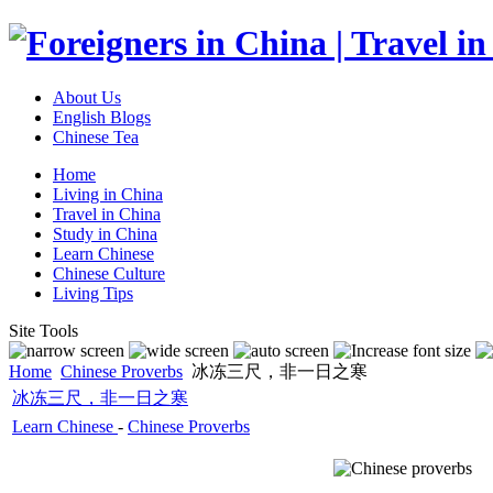
About Us
English Blogs
Chinese Tea
Home
Living in China
Travel in China
Study in China
Learn Chinese
Chinese Culture
Living Tips
Site Tools
Home
Chinese Proverbs
冰冻三尺，非一日之寒
冰冻三尺，非一日之寒
Learn Chinese
-
Chinese Proverbs