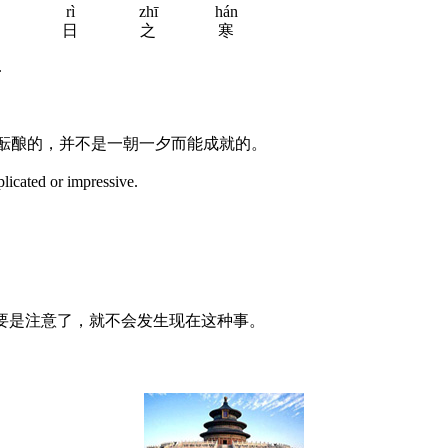
rì
zhī
hán
日
之
寒
.
酝酿的，并不是一朝一夕而能成就的。
plicated or impressive.
时要是注意了，就不会发生现在这种事。