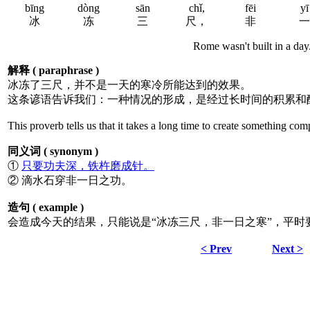
bīng
dòng
sān
chǐ,
fēi
yī
冰
冻
三
尺，
非
一
Rome wasn't built in a day
解释 ( paraphrase )
冰冻了三尺，并不是一天的寒冷所能达到的效果。
这条谚语告诉我们：一种情况的形成，是经过长时间的积累和
This proverb tells us that it takes a long time to create something com
同义词 ( synonym )
①
只要功夫深，铁杵磨成针。
② 滴水石穿非一日之功。
造句 ( example )
会造成今天的结果，只能说是“冰冻三尺，非一日之寒”，平
< Prev
Next >