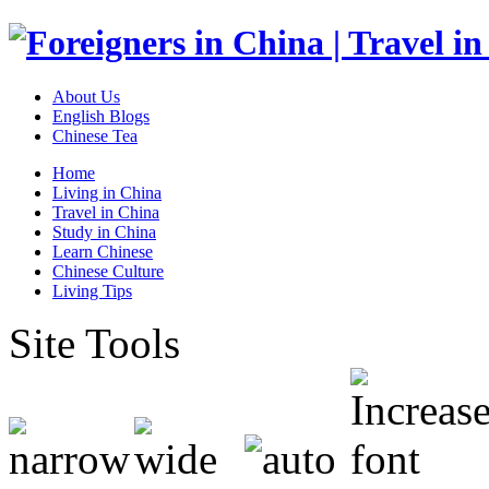
About Us
English Blogs
Chinese Tea
Home
Living in China
Travel in China
Study in China
Learn Chinese
Chinese Culture
Living Tips
Site Tools