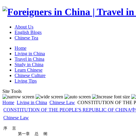
About Us
English Blogs
Chinese Tea
Home
Living in China
Travel in China
Study in China
Learn Chinese
Chinese Culture
Living Tips
Site Tools
Home
Living in China
Chinese Law
CONSTITUTION OF THE
CONSTITUTION OF THE PEOPLE'S REPUBLIC OF C
Chinese Law
序  言

      第一章  总  纲
