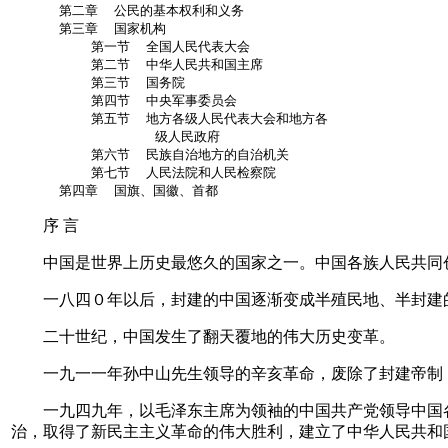
      第二章  公民的基本权利和义务

      第三章  国家机构

          第一节  全国人民代表大会

          第二节  中华人民共和国主席

          第三节  国务院

          第四节  中央军事委员会

          第五节  地方各级人民代表大会和地方各

                  级人民政府

          第六节  民族自治地方的自治机关

          第七节  人民法院和人民检察院

      第四章  国旗、国徽、首都
序 言
中国是世界上历史最悠久的国家之一。中国各族人民共同创
一八四０年以后，封建的中国逐渐变成半殖民地、半封建的
二十世纪，中国发生了翻天覆地的伟大历史变革。
一九一一年孙中山先生领导的辛亥革命，废除了封建帝制，
一九四九年，以毛泽东主席为领袖的中国共产党领导中国各
治，取得了新民主主义革命的伟大胜利，建立了中华人民共和