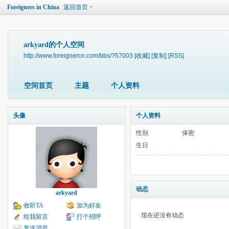
Foreigners in China
返回首页
arkyard的个人空间
http://www.foreignercn.com/bbs/?57003
[收藏]
[复制]
[RSS]
空间首页
主题
个人资料
头像
个人资料
性别
保密
生日
动态
arkyard
收听TA
加为好友
现在还没有动态
给我留言
打个招呼
发送消息