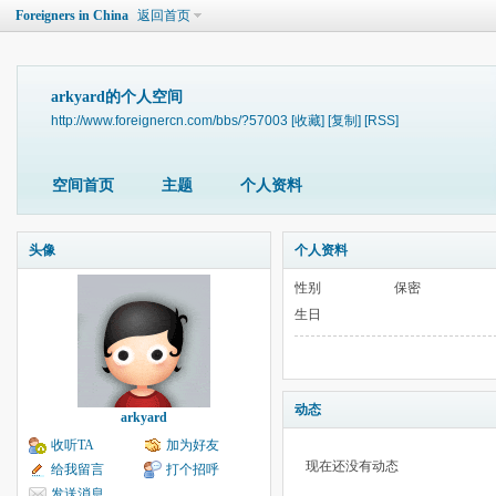
Foreigners in China
返回首页
arkyard的个人空间
http://www.foreignercn.com/bbs/?57003
[收藏]
[复制]
[RSS]
空间首页
主题
个人资料
头像
个人资料
性别
保密
生日
动态
arkyard
收听TA
加为好友
现在还没有动态
给我留言
打个招呼
发送消息