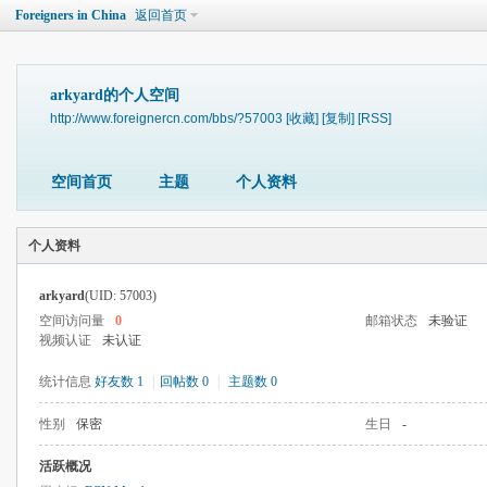
Foreigners in China
返回首页
arkyard的个人空间
http://www.foreignercn.com/bbs/?57003
[收藏]
[复制]
[RSS]
空间首页
主题
个人资料
个人资料
arkyard
(UID: 57003)
空间访问量
0
邮箱状态
未验证
视频认证
未认证
统计信息
好友数 1
|
回帖数 0
|
主题数 0
性别
保密
生日
-
活跃概况