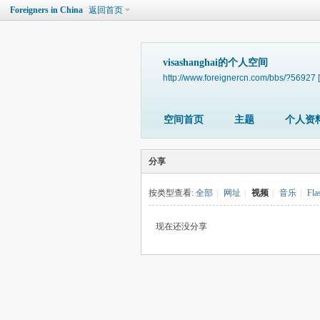
Foreigners in China
返回首页
visashanghai的个人空间
http://www.foreignercn.com/bbs/?56927
空间首页
主题
个人资
分享
按类型查看:
全部
|
网址
|
视频
|
音乐
|
Fla
现在还没分享