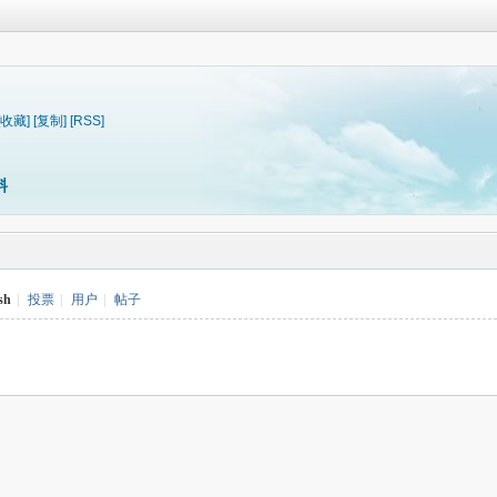
[收藏]
[复制]
[RSS]
料
sh
|
投票
|
用户
|
帖子