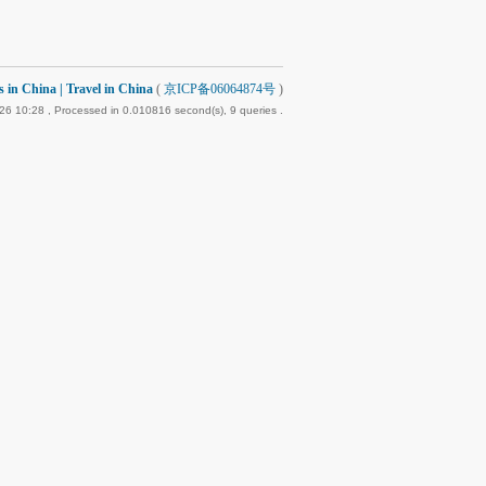
 China | Travel in China
(
京ICP备06064874号
)
26 10:28
, Processed in 0.010816 second(s), 9 queries .