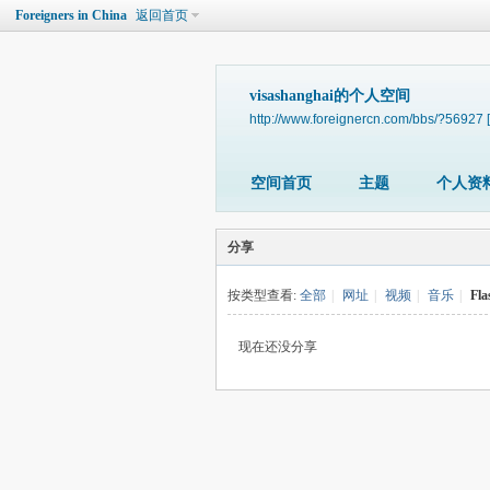
Foreigners in China
返回首页
visashanghai的个人空间
http://www.foreignercn.com/bbs/?56927
空间首页
主题
个人资
分享
按类型查看:
全部
|
网址
|
视频
|
音乐
|
Fla
现在还没分享