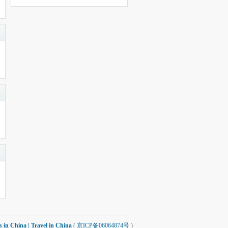
 China | Travel in China
(
京ICP备06064874号
)