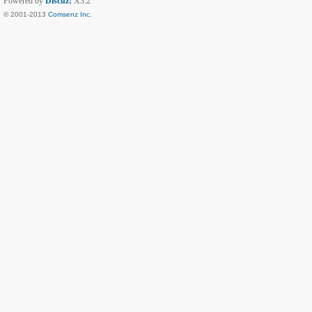
Powered by
Discuz!
X3.2
© 2001-2013
Comsenz Inc.