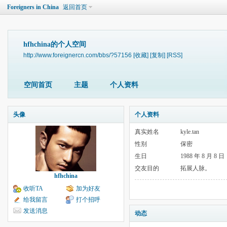
Foreigners in China
返回首页
hfhchina的个人空间
http://www.foreignercn.com/bbs/?57156
[收藏]
[复制]
[RSS]
空间首页
主题
个人资料
头像
个人资料
真实姓名
kyle.tan
性别
保密
生日
1988 年 8 月 8 日
交友目的
拓展人脉。
hfhchina
收听TA
加为好友
给我留言
打个招呼
发送消息
动态