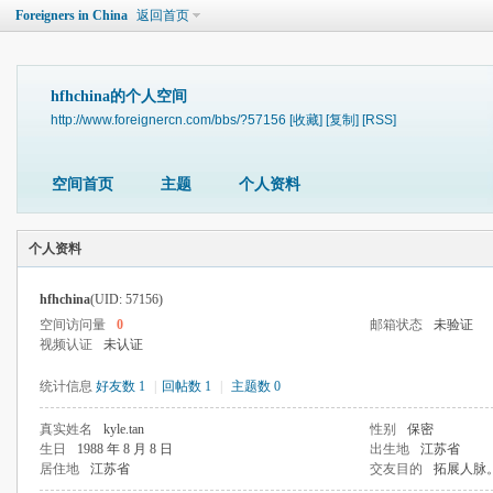
Foreigners in China
返回首页
hfhchina的个人空间
http://www.foreignercn.com/bbs/?57156
[收藏]
[复制]
[RSS]
空间首页
主题
个人资料
个人资料
hfhchina
(UID: 57156)
空间访问量
0
邮箱状态
未验证
视频认证
未认证
统计信息
好友数 1
|
回帖数 1
|
主题数 0
真实姓名
kyle.tan
性别
保密
生日
1988 年 8 月 8 日
出生地
江苏省
居住地
江苏省
交友目的
拓展人脉