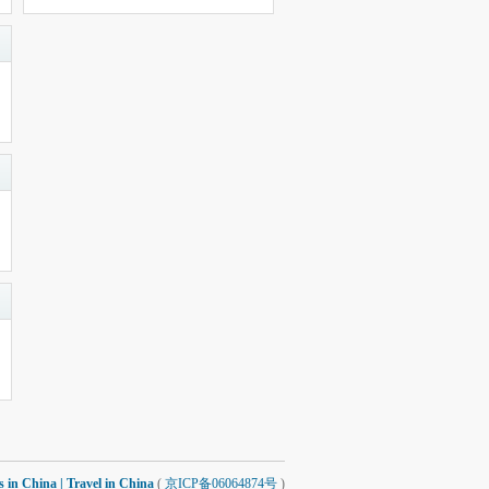
 China | Travel in China
(
京ICP备06064874号
)