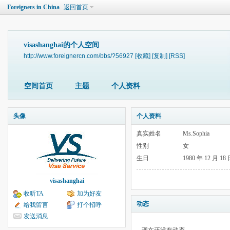
Foreigners in China
返回首页
visashanghai的个人空间
http://www.foreignercn.com/bbs/?56927
[收藏]
[复制]
[RSS]
空间首页
主题
个人资料
头像
个人资料
真实姓名
Ms.Sophia
性别
女
生日
1980 年 12 月 18
visashanghai
收听TA
加为好友
动态
给我留言
打个招呼
发送消息