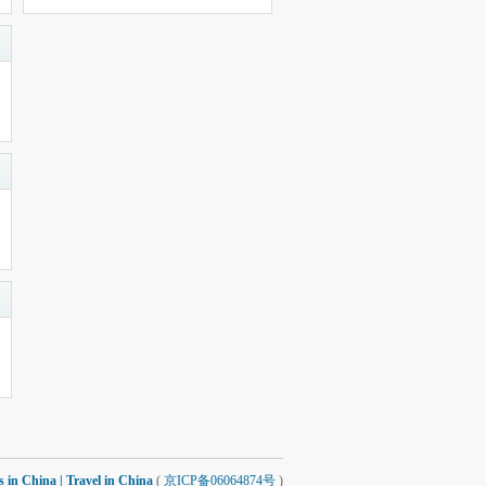
 China | Travel in China
(
京ICP备06064874号
)