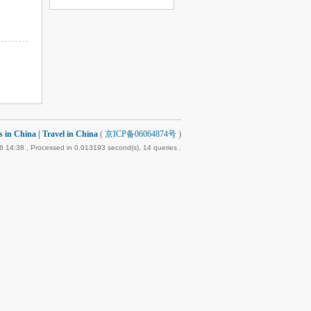
 China | Travel in China
(
京ICP备06064874号
)
6 14:38
, Processed in 0.013193 second(s), 14 queries .