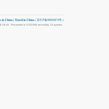
 China | Travel in China
(
京ICP备06064874号
)
6 18:19
, Processed in 0.011549 second(s), 13 queries .