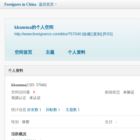
Foreigners in China
返回首页
kkumma的个人空间
http://www.foreignercn.com/bbs/?57040
[收藏]
[复制]
[RSS]
空间首页
主题
个人资料
个人资料
kkumma
(UID: 57040)
空间访问量
0
邮箱状态
未验证
视频认证
未认证
统计信息
好友数 1
|
回帖数 1
|
主题数 1
性别
保密
生日
-
活跃概况