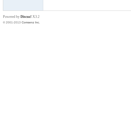
rei
Powered by
Discuz!
X3.2
© 2001-2013
Comsenz Inc.
gn
ers