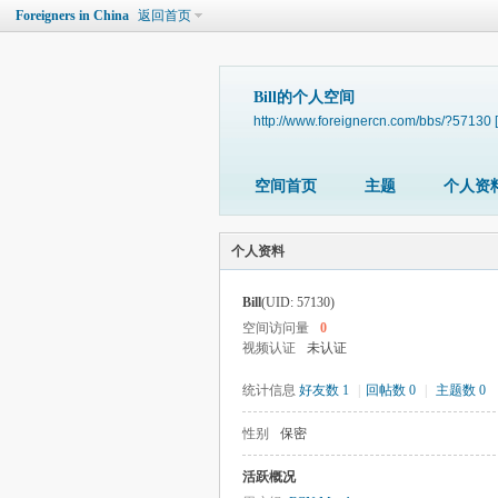
Foreigners in China
返回首页
Bill的个人空间
http://www.foreignercn.com/bbs/?57130
空间首页
主题
个人资
个人资料
Bill
(UID: 57130)
空间访问量
0
视频认证
未认证
统计信息
好友数 1
|
回帖数 0
|
主题数 0
性别
保密
活跃概况