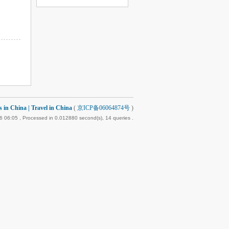
 China | Travel in China
(
京ICP备06064874号
)
6 06:05
, Processed in 0.012880 second(s), 14 queries .