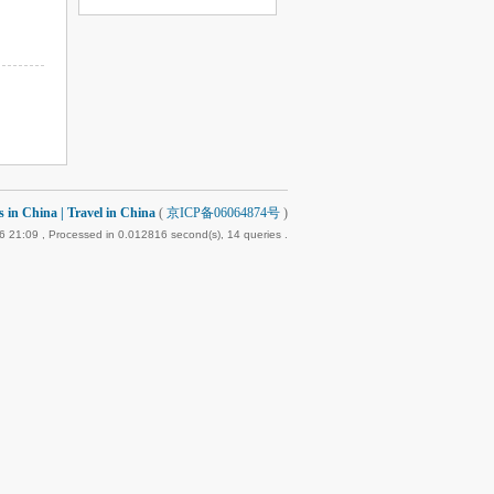
 China | Travel in China
(
京ICP备06064874号
)
6 21:09
, Processed in 0.012816 second(s), 14 queries .