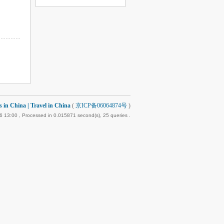
 China | Travel in China
(
京ICP备06064874号
)
6 13:00
, Processed in 0.015871 second(s), 25 queries .