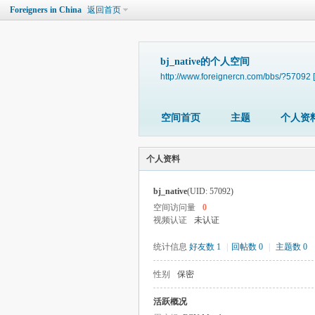
Foreigners in China
返回首页
bj_native的个人空间
http://www.foreignercn.com/bbs/?57092
空间首页
主题
个人资
个人资料
bj_native
(UID: 57092)
空间访问量
0
视频认证
未认证
统计信息
好友数 1
|
回帖数 0
|
主题数 0
性别
保密
活跃概况