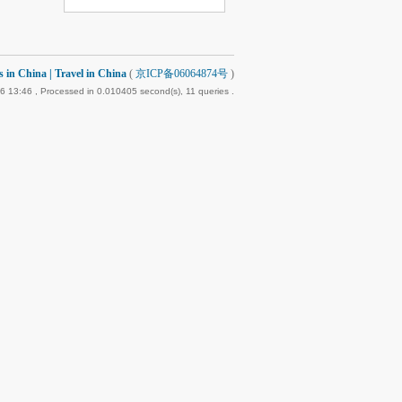
 China | Travel in China
(
京ICP备06064874号
)
6 13:46
, Processed in 0.010405 second(s), 11 queries .