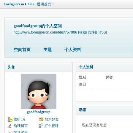
Foreigners in China
返回首页
goodfoodgroup的个人空间
http://www.foreignercn.com/bbs/?57086
[收藏]
[复制]
[RSS]
空间首页
主题
个人资料
头像
个人资料
性别
保密
生日
动态
goodfoodgroup
收听TA
加为好友
现在还没有动态
给我留言
打个招呼
发送消息