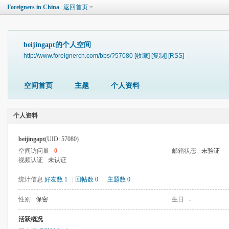
Foreigners in China
返回首页
beijingapt的个人空间
http://www.foreignercn.com/bbs/?57080
[收藏]
[复制]
[RSS]
空间首页
主题
个人资料
个人资料
beijingapt
(UID: 57080)
空间访问量
0
邮箱状态
未验证
视频认证
未认证
统计信息
好友数 1
|
回帖数 0
|
主题数 0
性别
保密
生日
-
活跃概况