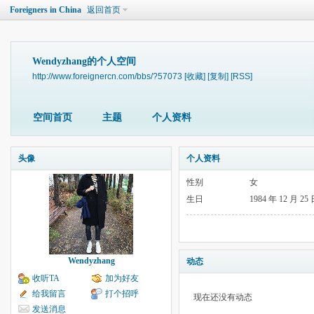
Foreigners in China
返回首页
Wendyzhang的个人空间
http://www.foreignercn.com/bbs/?57073
[收藏]
[复制]
[RSS]
空间首页
主题
个人资料
头像
个人资料
性别
女
生日
1984 年 12 月 25
Wendyzhang
动态
收听TA
加为好友
给我留言
打个招呼
现在还没有动态
发送消息