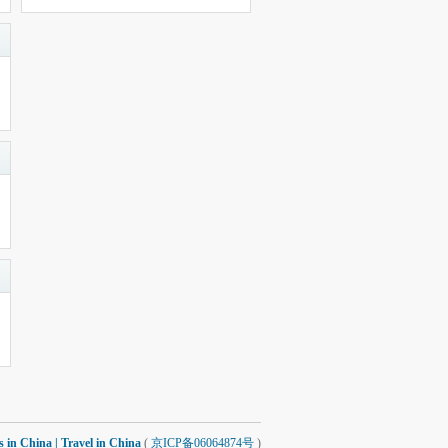
 China | Travel in China
(
京ICP备06064874号
)