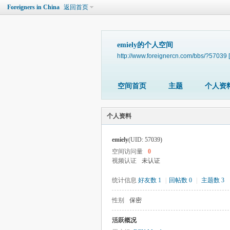
Foreigners in China
返回首页
emiely的个人空间
http://www.foreignercn.com/bbs/?57039
空间首页
主题
个人资
个人资料
emiely
(UID: 57039)
空间访问量
0
视频认证
未认证
统计信息
好友数 1
|
回帖数 0
|
主题数 3
性别
保密
活跃概况