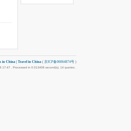
 China | Travel in China
(
京ICP备06064874号
)
6 17:47
, Processed in 0.013408 second(s), 14 queries .