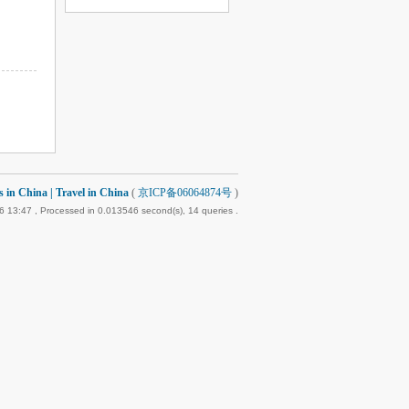
 China | Travel in China
(
京ICP备06064874号
)
6 13:47
, Processed in 0.013546 second(s), 14 queries .