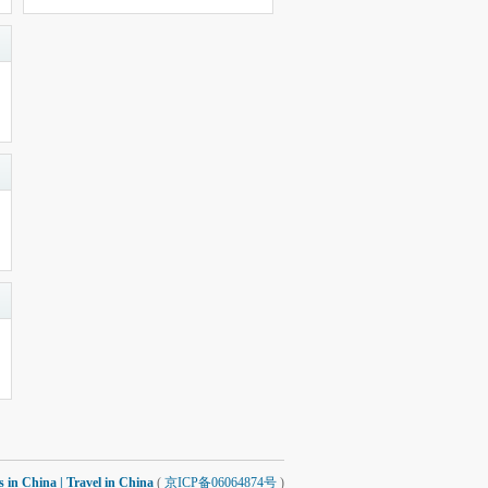
 China | Travel in China
(
京ICP备06064874号
)