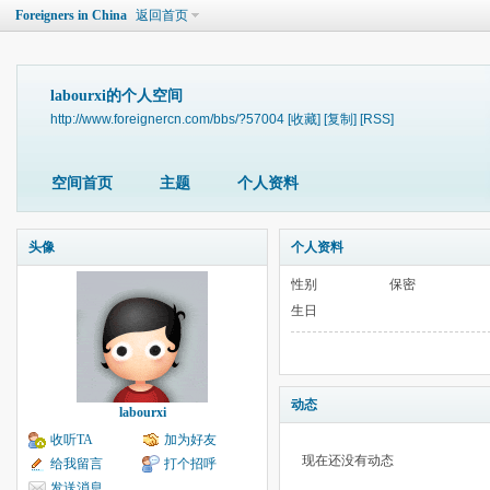
Foreigners in China
返回首页
labourxi的个人空间
http://www.foreignercn.com/bbs/?57004
[收藏]
[复制]
[RSS]
空间首页
主题
个人资料
头像
个人资料
性别
保密
生日
动态
labourxi
收听TA
加为好友
现在还没有动态
给我留言
打个招呼
发送消息