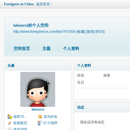
Foreigners in China
返回首页
labourxi的个人空间
http://www.foreignercn.com/bbs/?57004
[收藏]
[复制]
[RSS]
空间首页
主题
个人资料
头像
个人资料
性别
保密
生日
动态
labourxi
收听TA
加为好友
现在还没有动态
给我留言
打个招呼
发送消息