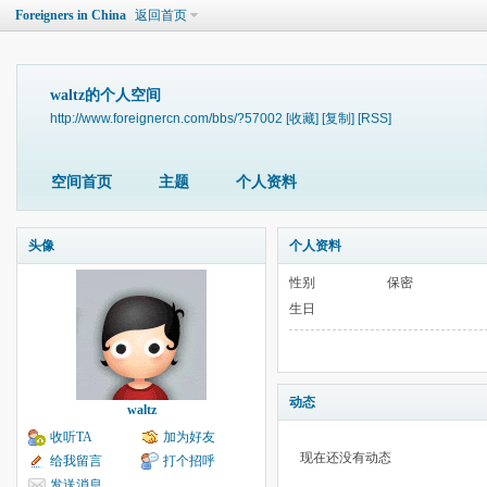
Foreigners in China
返回首页
waltz的个人空间
http://www.foreignercn.com/bbs/?57002
[收藏]
[复制]
[RSS]
空间首页
主题
个人资料
头像
个人资料
性别
保密
生日
动态
waltz
收听TA
加为好友
现在还没有动态
给我留言
打个招呼
发送消息