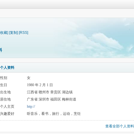
[收藏]
[复制]
[RSS]
料
个人资料
性别
女
生日
1980 年 2 月 1 日
出生地
江西省 赣州市 章贡区 湖边镇
居住地
广东省 深圳市 福田区 梅林街道
个人主页
http://
兴趣爱好
听音乐，看书，旅行，运动，烹饪
查看全部个人资料