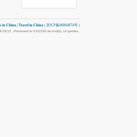
 China | Travel in China
(
京ICP备06064874号
)
6 03:12
, Processed in 0.011520 second(s), 14 queries .