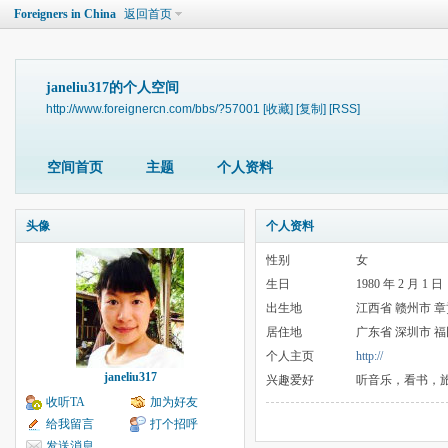
Foreigners in China
返回首页
janeliu317的个人空间
http://www.foreignercn.com/bbs/?57001
[收藏]
[复制]
[RSS]
空间首页
主题
个人资料
头像
个人资料
性别
女
生日
1980 年 2 月 1 日
出生地
江西省 赣州市 章
居住地
广东省 深圳市 
个人主页
http://
janeliu317
兴趣爱好
听音乐，看书，
收听TA
加为好友
给我留言
打个招呼
发送消息