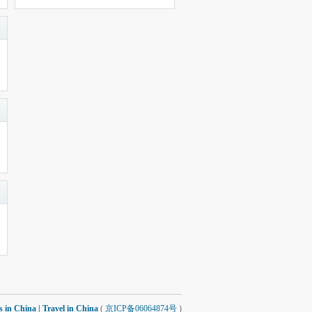
 China | Travel in China
(
京ICP备06064874号
)