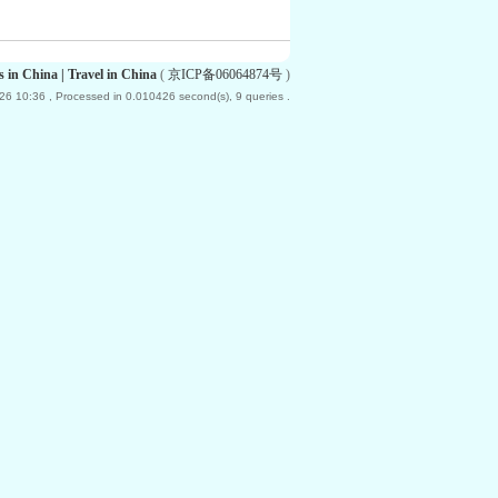
 China | Travel in China
(
京ICP备06064874号
)
26 10:36
, Processed in 0.010426 second(s), 9 queries .