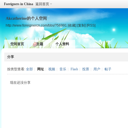
Foreigners in China
返回首页
Akcatherine的个人空间
http://www.foreignercn.com/bbs/?56991
[收藏]
[复制]
[RSS]
空间首页
主题
个人资料
分享
按类型查看:
全部
|
网址
|
视频
|
音乐
|
Flash
|
投票
|
用户
|
帖子
现在还没分享