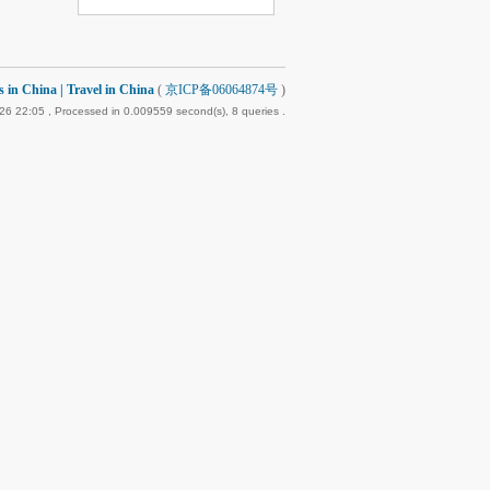
 China | Travel in China
(
京ICP备06064874号
)
26 22:05
, Processed in 0.009559 second(s), 8 queries .