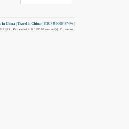
 China | Travel in China
(
京ICP备06064874号
)
6 21:29
, Processed in 0.010310 second(s), 11 queries .