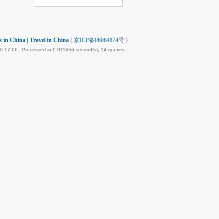
 China | Travel in China
(
京ICP备06064874号
)
6 17:06
, Processed in 0.011656 second(s), 14 queries .