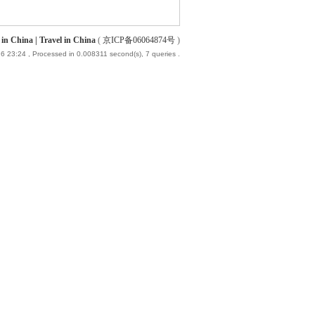
China | Travel in China
(
京ICP备06064874号
)
6 23:24
, Processed in 0.008311 second(s), 7 queries .