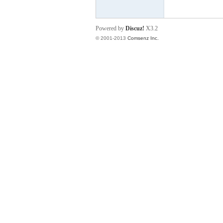
rei
Powered by
Discuz!
X3.2
© 2001-2013
Comsenz Inc.
gn
ers