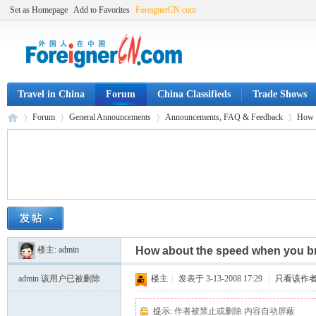
Set as Homepage
Add to Favorites
ForeignerCN.com
Travel in China
Forum
China Classifieds
Trade Shows
Forum
General Announcements
Announcements, FAQ & Feedback
How a
Fo
»
›
›
›
楼主:
admin
How about the speed when you br
admin
该用户已被删除
楼主
|
发表于 3-13-2008 17:29
|
只看该作
提示:
作者被禁止或删除 内容自动屏蔽