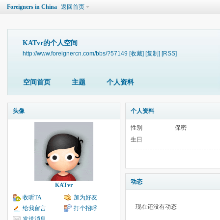
Foreigners in China
返回首页
KATvr的个人空间
http://www.foreignercn.com/bbs/?57149
[收藏]
[复制]
[RSS]
空间首页
主题
个人资料
头像
个人资料
性别
保密
生日
动态
KATvr
收听TA
加为好友
现在还没有动态
给我留言
打个招呼
发送消息