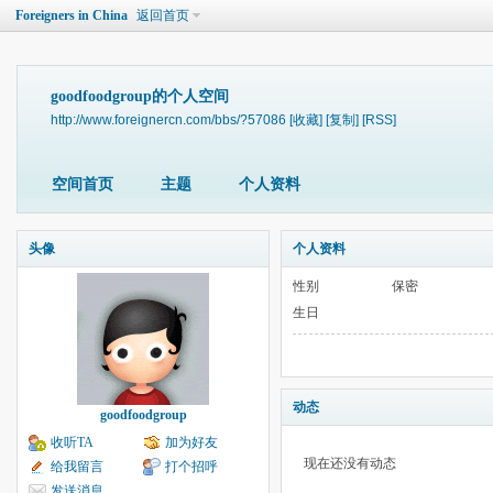
Foreigners in China
返回首页
goodfoodgroup的个人空间
http://www.foreignercn.com/bbs/?57086
[收藏]
[复制]
[RSS]
空间首页
主题
个人资料
头像
个人资料
性别
保密
生日
动态
goodfoodgroup
收听TA
加为好友
现在还没有动态
给我留言
打个招呼
发送消息