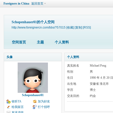
Foreigners in China
返回首页
Schopenhauer01的个人空间
http://www.foreignercn.com/bbs/?57015
[收藏]
[复制]
[RSS]
空间首页
主题
个人资料
头像
个人资料
真实姓名
Michael Peng
性别
男
生日
1990 年 4 月 20 
出生地
安徽省 淮北市
学历
博士
Schopenhauer01
交友目的
约会
收听TA
加为好友
给我留言
打个招呼
发送消息